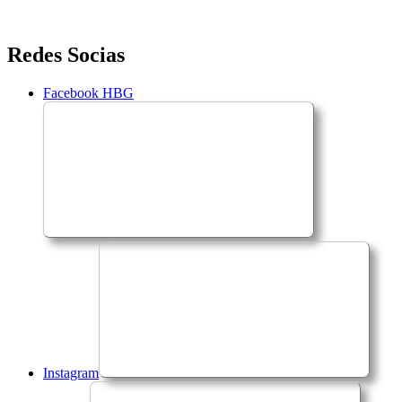
Saltar
Redes Socias
para
o
Facebook HBG
conteúdo
Instagram