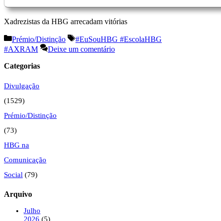
Xadrezistas da HBG arrecadam vitórias
Categorias
Etiquetas
Prémio/Distinção
#EuSouHBG #EscolaHBG
#AXRAM
Deixe um comentário
Categorias
Divulgação
(1529)
Prémio/Distinção
(73)
HBG na
Comunicação
Social
(79)
Arquivo
Julho
2026
(5)