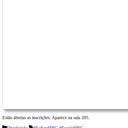
Estão abertas as inscrições. Aparece na sala 205.
Categorias
Etiquetas
Divulgação
#EuSouHBG #EscolaHBG