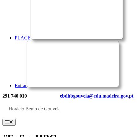
PLACE
Entrar
291 740 010
ebdhbgouveia@edu.madeira.gov.pt
Horácio Bento de Gouveia
Menu