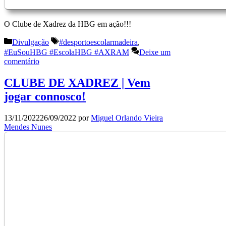
O Clube de Xadrez da HBG em ação!!!
Categorias
Etiquetas
Divulgação
#desportoescolarmadeira
,
#EuSouHBG #EscolaHBG #AXRAM
Deixe um
comentário
CLUBE DE XADREZ | Vem
jogar connosco!
13/11/2022
26/09/2022
por
Miguel Orlando Vieira
Mendes Nunes