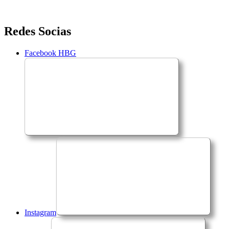
Saltar
Redes Socias
para
o
Facebook HBG
conteúdo
Instagram