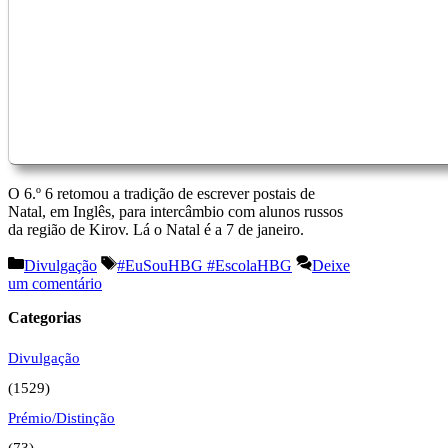
O 6.º 6 retomou a tradição de escrever postais de
Natal, em Inglês, para intercâmbio com alunos russos
da região de Kirov. Lá o Natal é a 7 de janeiro.
Categorias
Etiquetas
Divulgação
#EuSouHBG #EscolaHBG
Deixe
um comentário
Categorias
Divulgação
(1529)
Prémio/Distinção