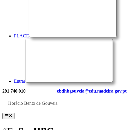
PLACE
Entrar
291 740 010
ebdhbgouveia@edu.madeira.gov.pt
Horácio Bento de Gouveia
Menu