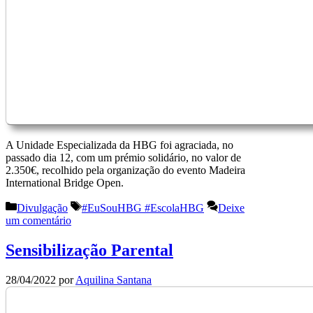
A Unidade Especializada da HBG foi agraciada, no
passado dia 12, com um prémio solidário, no valor de
2.350€, recolhido pela organização do evento Madeira
International Bridge Open.
Categorias
Etiquetas
Divulgação
#EuSouHBG #EscolaHBG
Deixe
um comentário
Sensibilização Parental
28/04/2022
por
Aquilina Santana