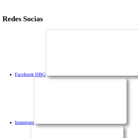
Saltar
Redes Socias
para
o
conteúdo
Facebook HBG
Instagram