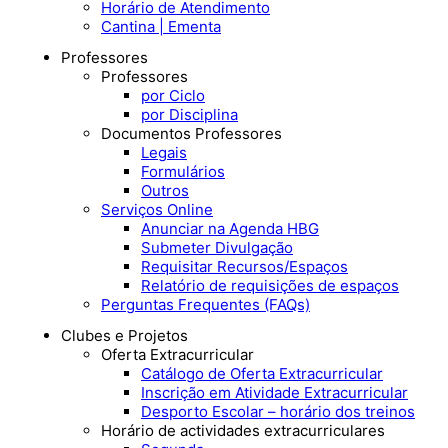
Horário de Atendimento
Cantina | Ementa
Professores
Professores
por Ciclo
por Disciplina
Documentos Professores
Legais
Formulários
Outros
Serviços Online
Anunciar na Agenda HBG
Submeter Divulgação
Requisitar Recursos/Espaços
Relatório de requisições de espaços
Perguntas Frequentes (FAQs)
Clubes e Projetos
Oferta Extracurricular
Catálogo de Oferta Extracurricular
Inscrição em Atividade Extracurricular
Desporto Escolar – horário dos treinos
Horário de actividades extracurriculares