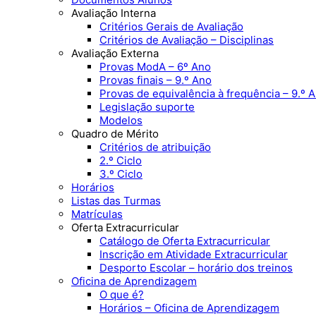
Avaliação Interna
Critérios Gerais de Avaliação
Critérios de Avaliação – Disciplinas
Avaliação Externa
Provas ModA – 6º Ano
Provas finais – 9.º Ano
Provas de equivalência à frequência – 9.º 
Legislação suporte
Modelos
Quadro de Mérito
Critérios de atribuição
2.º Ciclo
3.º Ciclo
Horários
Listas das Turmas
Matrículas
Oferta Extracurricular
Catálogo de Oferta Extracurricular
Inscrição em Atividade Extracurricular
Desporto Escolar – horário dos treinos
Oficina de Aprendizagem
O que é?
Horários – Oficina de Aprendizagem