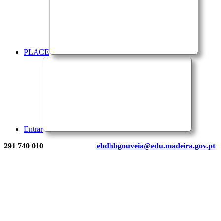
PLACE
Entrar
291 740 010
ebdhbgouveia@edu.madeira.gov.pt