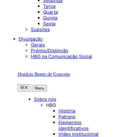
Segunda
Terça
Quarta
Quinta
Sexta
Subsites
Divulgação
Gerais
Prémio/Distinção
HBG na Comunicação Social
Horácio Bento de Gouveia
Menu
Menu
Sobre nós
HBG
História
Patrono
Elementos
identificativos
Vídeo Institucional