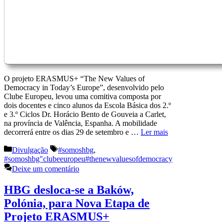
O projeto ERASMUS+ “The New Values of
Democracy in Today’s Europe”, desenvolvido pelo
Clube Europeu, levou uma comitiva composta por
dois docentes e cinco alunos da Escola Básica dos 2.º
e 3.º Ciclos Dr. Horácio Bento de Gouveia a Carlet,
na província de Valência, Espanha. A mobilidade
decorrerá entre os dias 29 de setembro e …
Ler mais
Categorias
Etiquetas
Divulgação
#somoshbg
,
#somoshbg"clubeeuropeu#thenewvaluesofdemocracy
Deixe um comentário
HBG desloca-se a Baków,
Polónia, para Nova Etapa de
Projeto ERASMUS+