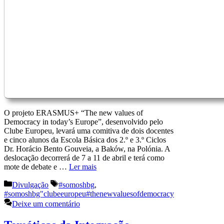
O projeto ERASMUS+ “The new values of
Democracy in today’s Europe”, desenvolvido pelo
Clube Europeu, levará uma comitiva de dois docentes
e cinco alunos da Escola Básica dos 2.º e 3.º Ciclos
Dr. Horácio Bento Gouveia, a Baków, na Polónia. A
deslocação decorrerá de 7 a 11 de abril e terá como
mote de debate e …
Ler mais
Categorias
Etiquetas
Divulgação
#somoshbg
,
#somoshbg"clubeeuropeu#thenewvaluesofdemocracy
Deixe um comentário