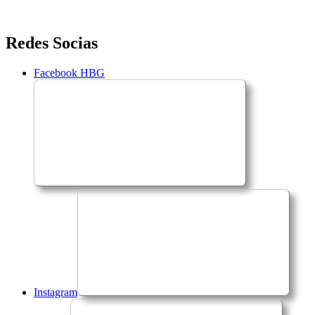
Saltar
Redes Socias
para
o
Facebook HBG
conteúdo
Instagram