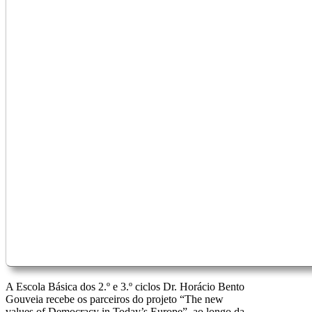
A Escola Básica dos 2.º e 3.º ciclos Dr. Horácio Bento
Gouveia recebe os parceiros do projeto “The new
values of Democracy in Today’s Europe”, ao longo da