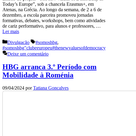
Today’s Europe”, sob a chancela Erasmus+, em
Atenas, na Grécia. Ao longo da semana, de 2 a 6 de
dezembro, a escola parceira promoveu jornadas
formativas, debates, workshops, bem como atividades
de cariz performativo, para alunos e professores, …
Ler mais
Categorias
Etiquetas
Divulgação
#somoshbg
,
#somoshbg"clubeeuropeu#thenewvaluesofdemocracy
Deixe um comentário
HBG arranca 3.º Período com
Mobilidade à Roménia
09/04/2024
por
Tatiana Gonçalves