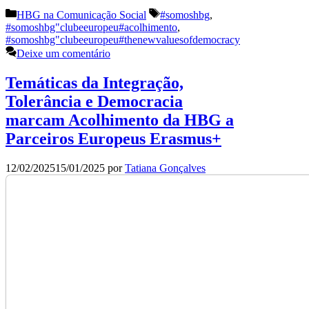
Categorias
Etiquetas
HBG na Comunicação Social
#somoshbg
,
#somoshbg"clubeeuropeu#acolhimento
,
#somoshbg"clubeeuropeu#thenewvaluesofdemocracy
Deixe um comentário
Temáticas da Integração,
Tolerância e Democracia
marcam Acolhimento da HBG a
Parceiros Europeus Erasmus+
12/02/2025
15/01/2025
por
Tatiana Gonçalves