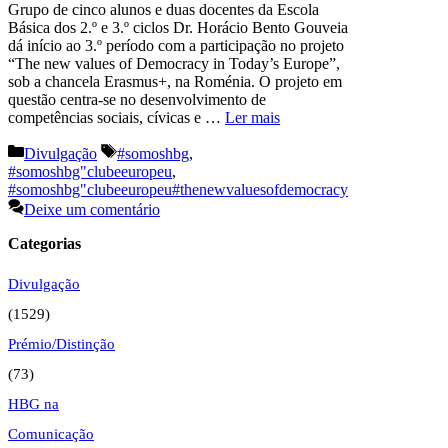
Grupo de cinco alunos e duas docentes da Escola
Básica dos 2.º e 3.º ciclos Dr. Horácio Bento Gouveia
dá início ao 3.º período com a participação no projeto
“The new values of Democracy in Today’s Europe”,
sob a chancela Erasmus+, na Roménia. O projeto em
questão centra-se no desenvolvimento de
competências sociais, cívicas e …
Ler mais
Categorias
Etiquetas
Divulgação
#somoshbg
,
#somoshbg"clubeeuropeu
,
#somoshbg"clubeeuropeu#thenewvaluesofdemocracy
Deixe um comentário
Categorias
Divulgação
(1529)
Prémio/Distinção
(73)
HBG na
Comunicação