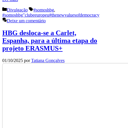
Categorias
Etiquetas
Divulgação
#somoshbg
,
#somoshbg"clubeeuropeu#thenewvaluesofdemocracy
Deixe um comentário
HBG desloca-se a Carlet,
Espanha, para a última etapa do
projeto ERASMUS+
01/10/2025
por
Tatiana Gonçalves