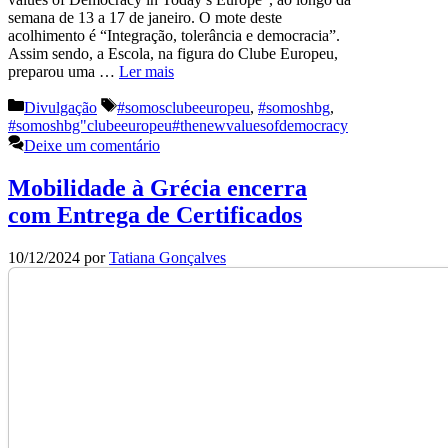
semana de 13 a 17 de janeiro. O mote deste
acolhimento é “Integração, tolerância e democracia”.
Assim sendo, a Escola, na figura do Clube Europeu,
preparou uma …
Ler mais
Categorias
Etiquetas
Divulgação
#somosclubeeuropeu
,
#somoshbg
,
#somoshbg"clubeeuropeu#thenewvaluesofdemocracy
Deixe um comentário
Mobilidade à Grécia encerra
com Entrega de Certificados
10/12/2024
por
Tatiana Gonçalves