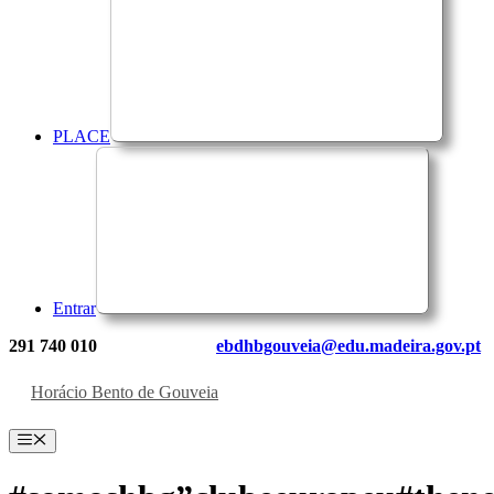
PLACE
Entrar
291 740 010
ebdhbgouveia@edu.madeira.gov.pt
Horácio Bento de Gouveia
Menu