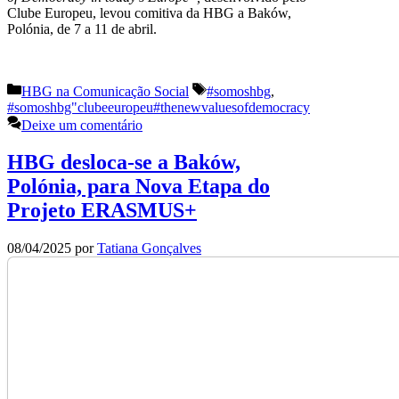
Clube Europeu, levou comitiva da HBG a Baków,
Polónia, de 7 a 11 de abril.
Categorias
Etiquetas
HBG na Comunicação Social
#somoshbg
,
#somoshbg"clubeeuropeu#thenewvaluesofdemocracy
Deixe um comentário
HBG desloca-se a Baków,
Polónia, para Nova Etapa do
Projeto ERASMUS+
08/04/2025
por
Tatiana Gonçalves