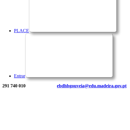
PLACE
Entrar
291 740 010
ebdhbgouveia@edu.madeira.gov.pt