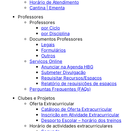
Horário de Atendimento
Cantina | Ementa
Professores
Professores
por Ciclo
por Disciplina
Documentos Professores
Legais
Formulários
Outros
Serviços Online
Anunciar na Agenda HBG
Submeter Divulgação
Requisitar Recursos/Espaços
Relatório de requisições de espaços
Perguntas Frequentes (FAQs)
Clubes e Projetos
Oferta Extracurricular
Catálogo de Oferta Extracurricular
Inscrição em Atividade Extracurricular
Desporto Escolar – horário dos treinos
Horário de actividades extracurriculares