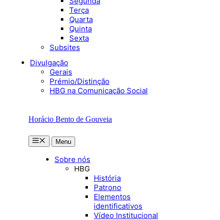
Segunda
Terça
Quarta
Quinta
Sexta
Subsites
Divulgação
Gerais
Prémio/Distinção
HBG na Comunicação Social
Horácio Bento de Gouveia
Menu
Menu
Sobre nós
HBG
História
Patrono
Elementos
identificativos
Vídeo Institucional