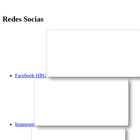
Saltar
Redes Socias
para
o
conteúdo
Facebook HBG
Instagram