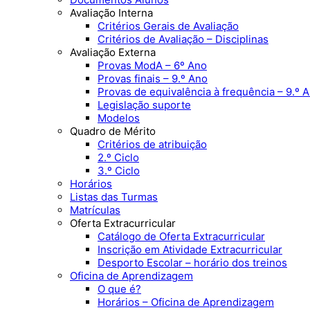
Avaliação Interna
Critérios Gerais de Avaliação
Critérios de Avaliação – Disciplinas
Avaliação Externa
Provas ModA – 6º Ano
Provas finais – 9.º Ano
Provas de equivalência à frequência – 9.º 
Legislação suporte
Modelos
Quadro de Mérito
Critérios de atribuição
2.º Ciclo
3.º Ciclo
Horários
Listas das Turmas
Matrículas
Oferta Extracurricular
Catálogo de Oferta Extracurricular
Inscrição em Atividade Extracurricular
Desporto Escolar – horário dos treinos
Oficina de Aprendizagem
O que é?
Horários – Oficina de Aprendizagem