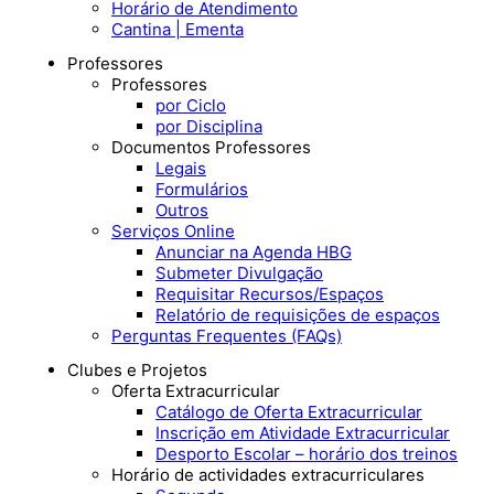
Horário de Atendimento
Cantina | Ementa
Professores
Professores
por Ciclo
por Disciplina
Documentos Professores
Legais
Formulários
Outros
Serviços Online
Anunciar na Agenda HBG
Submeter Divulgação
Requisitar Recursos/Espaços
Relatório de requisições de espaços
Perguntas Frequentes (FAQs)
Clubes e Projetos
Oferta Extracurricular
Catálogo de Oferta Extracurricular
Inscrição em Atividade Extracurricular
Desporto Escolar – horário dos treinos
Horário de actividades extracurriculares