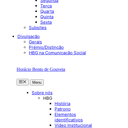
Segunda
Terça
Quarta
Quinta
Sexta
Subsites
Divulgação
Gerais
Prémio/Distinção
HBG na Comunicação Social
Horácio Bento de Gouveia
Menu
Menu
Sobre nós
HBG
História
Patrono
Elementos
identificativos
Vídeo Institucional