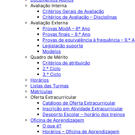
Avaliação Interna
Critérios Gerais de Avaliação
Critérios de Avaliação – Disciplinas
Avaliação Externa
Provas ModA – 6º Ano
Provas finais – 9.º Ano
Provas de equivalência à frequência – 9.º 
Legislação suporte
Modelos
Quadro de Mérito
Critérios de atribuição
2.º Ciclo
3.º Ciclo
Horários
Listas das Turmas
Matrículas
Oferta Extracurricular
Catálogo de Oferta Extracurricular
Inscrição em Atividade Extracurricular
Desporto Escolar – horário dos treinos
Oficina de Aprendizagem
O que é?
Horários – Oficina de Aprendizagem