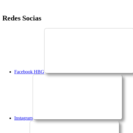
Saltar
Redes Socias
para
o
conteúdo
Facebook HBG
Instagram