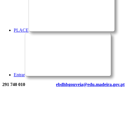
PLACE
Entrar
291 740 010
ebdhbgouveia@edu.madeira.gov.pt