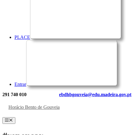
PLACE
Entrar
291 740 010
ebdhbgouveia@edu.madeira.gov.pt
Horácio Bento de Gouveia
Menu