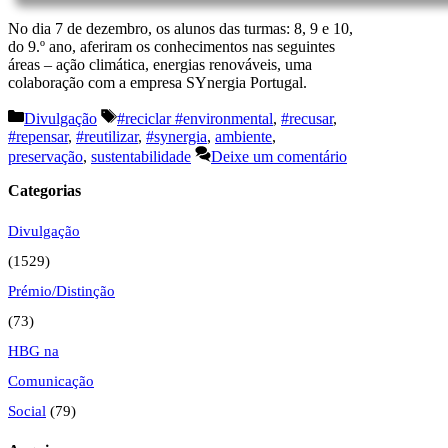
No dia 7 de dezembro, os alunos das turmas: 8, 9 e 10,
do 9.º ano, aferiram os conhecimentos nas seguintes
áreas – ação climática, energias renováveis, uma
colaboração com a empresa SYnergia Portugal.
Categorias
Etiquetas
Divulgação
#reciclar #environmental
,
#recusar
,
#repensar
,
#reutilizar
,
#synergia
,
ambiente
,
preservação
,
sustentabilidade
Deixe um comentário
Categorias
Divulgação
(1529)
Prémio/Distinção
(73)
HBG na
Comunicação
Social
(79)