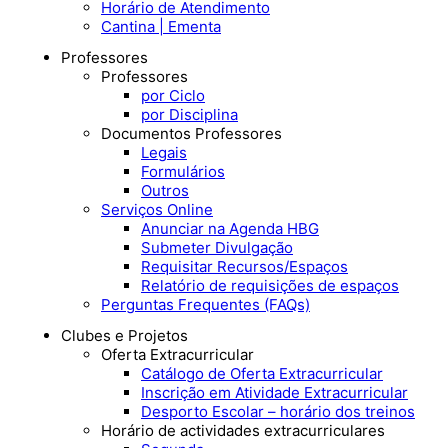
Horário de Atendimento
Cantina | Ementa
Professores
Professores
por Ciclo
por Disciplina
Documentos Professores
Legais
Formulários
Outros
Serviços Online
Anunciar na Agenda HBG
Submeter Divulgação
Requisitar Recursos/Espaços
Relatório de requisições de espaços
Perguntas Frequentes (FAQs)
Clubes e Projetos
Oferta Extracurricular
Catálogo de Oferta Extracurricular
Inscrição em Atividade Extracurricular
Desporto Escolar – horário dos treinos
Horário de actividades extracurriculares