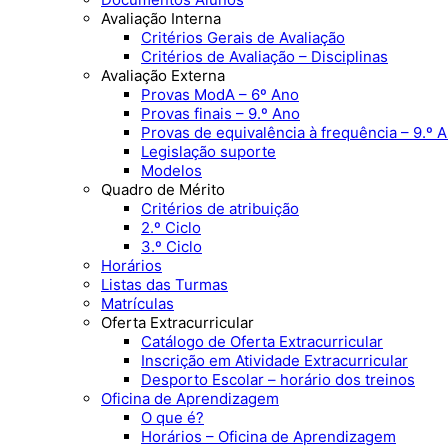
Avaliação Interna
Critérios Gerais de Avaliação
Critérios de Avaliação – Disciplinas
Avaliação Externa
Provas ModA – 6º Ano
Provas finais – 9.º Ano
Provas de equivalência à frequência – 9.º 
Legislação suporte
Modelos
Quadro de Mérito
Critérios de atribuição
2.º Ciclo
3.º Ciclo
Horários
Listas das Turmas
Matrículas
Oferta Extracurricular
Catálogo de Oferta Extracurricular
Inscrição em Atividade Extracurricular
Desporto Escolar – horário dos treinos
Oficina de Aprendizagem
O que é?
Horários – Oficina de Aprendizagem