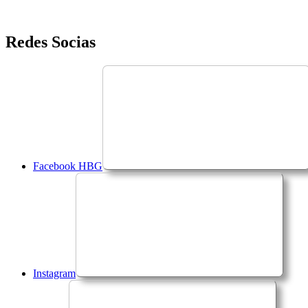
Saltar
Redes Socias
para
o
conteúdo
Facebook HBG
Instagram