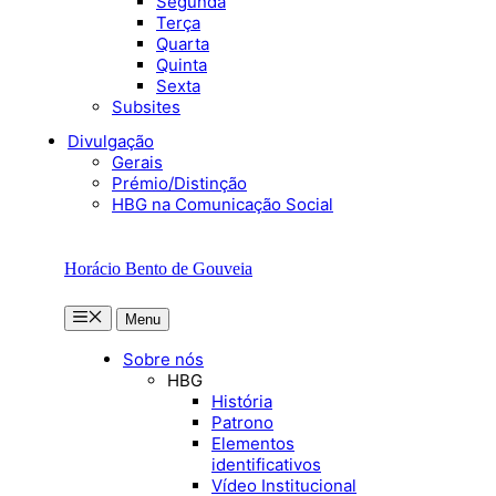
Segunda
Terça
Quarta
Quinta
Sexta
Subsites
Divulgação
Gerais
Prémio/Distinção
HBG na Comunicação Social
Horácio Bento de Gouveia
Menu
Menu
Sobre nós
HBG
História
Patrono
Elementos
identificativos
Vídeo Institucional