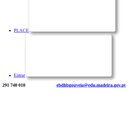
PLACE
Entrar
291 740 010
ebdhbgouveia@edu.madeira.gov.pt