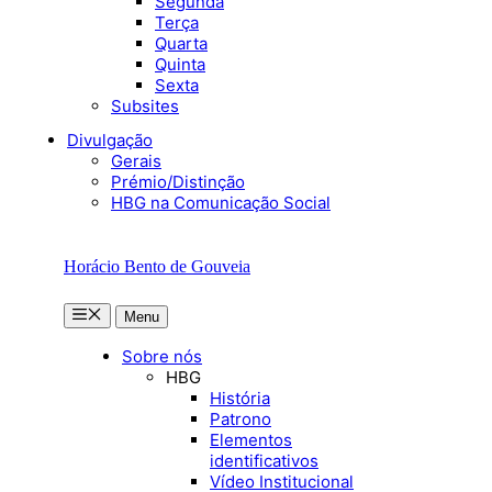
Segunda
Terça
Quarta
Quinta
Sexta
Subsites
Divulgação
Gerais
Prémio/Distinção
HBG na Comunicação Social
Horácio Bento de Gouveia
Menu
Menu
Sobre nós
HBG
História
Patrono
Elementos
identificativos
Vídeo Institucional