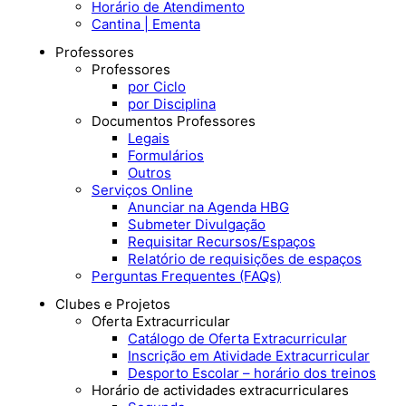
Horário de Atendimento
Cantina | Ementa
Professores
Professores
por Ciclo
por Disciplina
Documentos Professores
Legais
Formulários
Outros
Serviços Online
Anunciar na Agenda HBG
Submeter Divulgação
Requisitar Recursos/Espaços
Relatório de requisições de espaços
Perguntas Frequentes (FAQs)
Clubes e Projetos
Oferta Extracurricular
Catálogo de Oferta Extracurricular
Inscrição em Atividade Extracurricular
Desporto Escolar – horário dos treinos
Horário de actividades extracurriculares