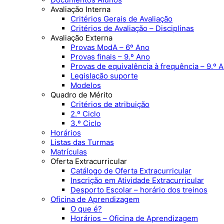
Avaliação Interna
Critérios Gerais de Avaliação
Critérios de Avaliação – Disciplinas
Avaliação Externa
Provas ModA – 6º Ano
Provas finais – 9.º Ano
Provas de equivalência à frequência – 9.º 
Legislação suporte
Modelos
Quadro de Mérito
Critérios de atribuição
2.º Ciclo
3.º Ciclo
Horários
Listas das Turmas
Matrículas
Oferta Extracurricular
Catálogo de Oferta Extracurricular
Inscrição em Atividade Extracurricular
Desporto Escolar – horário dos treinos
Oficina de Aprendizagem
O que é?
Horários – Oficina de Aprendizagem