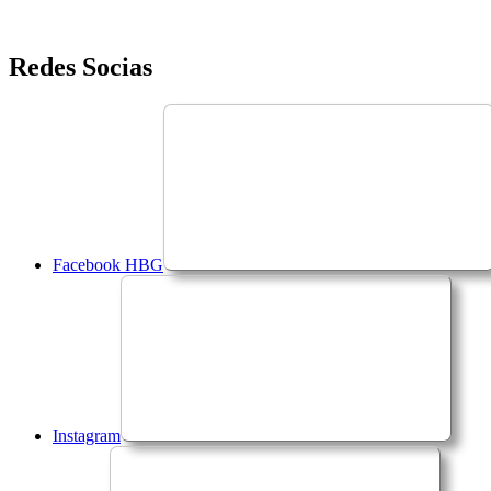
Saltar
Redes Socias
para
o
conteúdo
Facebook HBG
Instagram