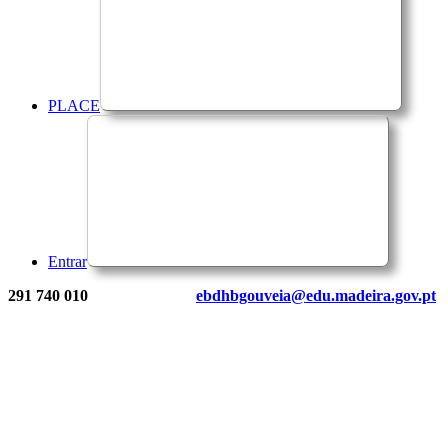
PLACE
Entrar
291 740 010
ebdhbgouveia@edu.madeira.gov.pt